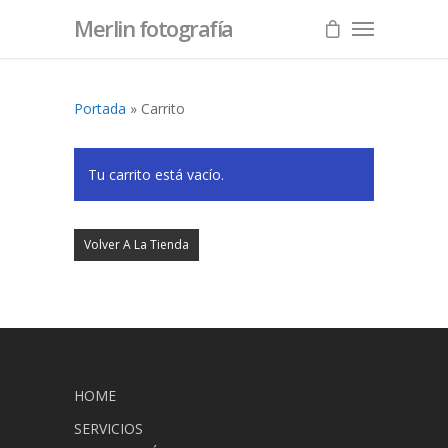
Merlin fotografía
Portada
»
Carrito
Tu carrito está vacío.
Volver A La Tienda
HOME
SERVICIOS