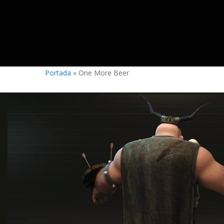
Portada
»
One More Beer