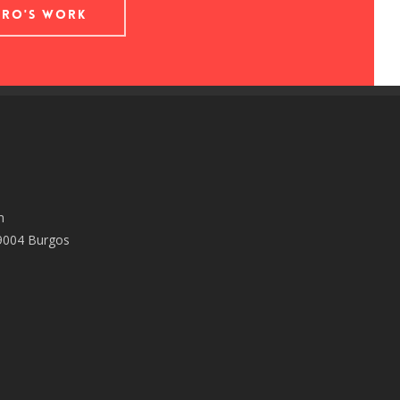
DRO'S WORK
m
09004 Burgos