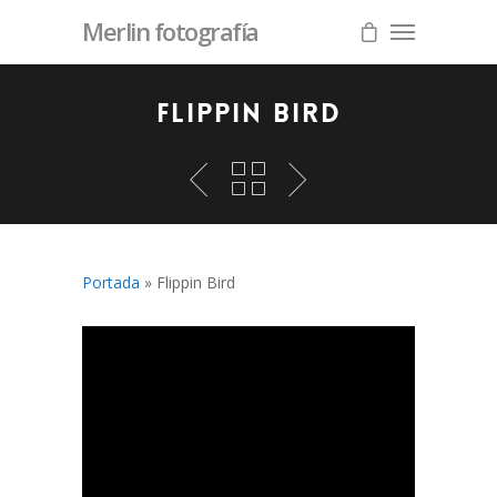
Merlin fotografía
Flippin Bird
Portada
»
Flippin Bird