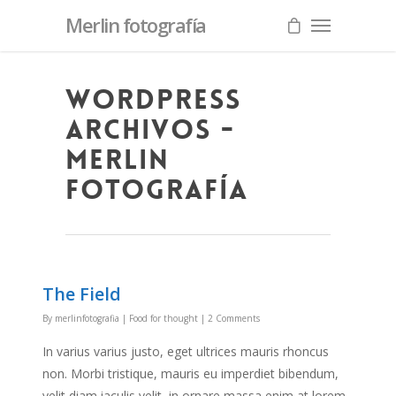
Merlin fotografía
Wordpress
archivos -
Merlin
fotografía
The Field
By
merlinfotografia
|
Food for thought
|
2 Comments
In varius varius justo, eget ultrices mauris rhoncus
non. Morbi tristique, mauris eu imperdiet bibendum,
velit diam iaculis velit, in ornare massa enim at lorem.