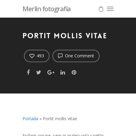
Merlin fotografía
Portit mollis vitae
493
One Comment
Portada
»
Portit mollis vitae
Nullam ornare, sem in malesuada sagittis,