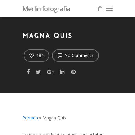
Merlin fotografía
Magna Quis
184
No Comments
Portada
»
Magna Quis
Lorem ipsum dolor sit amet, consectetur