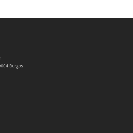
m
09004 Burgos