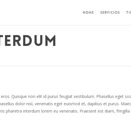
HOME
SERVICIOS
TI
terdum
d eros. Quisque non elit id purus feugiat vestibulum. Phasellus eget so
asellus dolor nisl, venenatis eget euismod et, dapibus et purus. Mae
auris pharetra interdum lorem eu venenatis. Praesent est diam, fringilla 