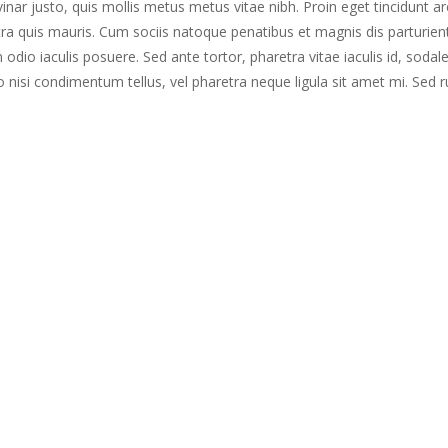
inar justo, quis mollis metus metus vitae nibh. Proin eget tincidunt ar
ra quis mauris. Cum sociis natoque penatibus et magnis dis parturien
odio iaculis posuere. Sed ante tortor, pharetra vitae iaculis id, sodal
ero nisi condimentum tellus, vel pharetra neque ligula sit amet mi. Sed 